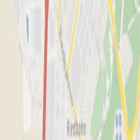
CUPRA
DE/DE
de:neuwagen
Autohaus Christiäner GmbH & Co. KG
Zur Startseite
HOME
HOME
FAHRZEUGANGEBOTE
FAHRZEUGANGEBOTE
SERVICE
SERVICE
CUPRA FOR BUSINESS
CUPRA FOR BUSINESS
ÜBER UNS
ÜBER UNS
AKTIONEN
AKTIONEN
Anrufen
Kontaktmenü
Hauptmenü
Probefahrt
Kontakt
Autohaus Christiäner
Geöffnet
-
schließt um
18:00
Uhr
05485 - 93770
michael.christiaener@christiaener.de